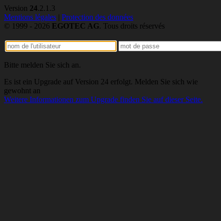
Version
24
.2.1.3
Mentions légales
|
Protection des données
© 1999 - 2026
EGOTEC AG
. Tous droits réservés
Bitte melden Sie sich an.
Es ist ein Upgrade auf Version 24 erfolgt. Melden Sie sich wie
gewohnt an
Weitere Informationen zum Upgrade finden Sie auf dieser Seite.