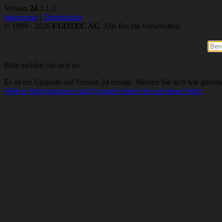
Version
24
.2.1.3
Impressum
|
Datenschutz
© 1999 - 2026
EGOTEC AG
. Alle Rechte vorbehalten.
Bitte melden Sie sich an.
Es ist ein Upgrade auf Version 24 erfolgt. Melden Sie sich wie gewoh
Weitere Informationen zum Upgrade finden Sie auf dieser Seite.