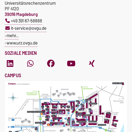
Universitätsrechenzentrum
PF 4120
39016 Magdeburg
+49 391 67-58888
it-service@ovgu.de
mehr…
www.urz.ovgu.de
SOZIALE MEDIEN
CAMPUS