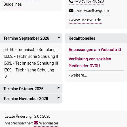
+49 391 67-58329
Guidelines
it-service@ovgu.de
www.urz.ovgu.de
Termine September 2026
Redaktionelles
‣
09.09. - Technische Schulung I
Anpassungen am Webauftritt
10.09. - Technische Schulung II
Verlinkung von sozialen
1609. - Technische Schulung III
Medien der OVGU
17.09. - Technische Schulung
weitere...
IV
‣
Termine Oktober 2026
‣
Termine November 2026
14.10. - Technische Schulung I
15.10. - Technische Schulung II
18.11. - Technische Schulung I
21.10. - Technische Schulung III
Letzte Änderung: 12.03.2026
19.11. - Technische Schulung II
22.10. - Technische Schulung
Ansprechpartner:
Webmaster
25.11. - Technische Schulung III