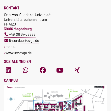
IV
26.11. - Technische Schulung IV
KONTAKT
Otto-von-Guericke-Universität
Universitätsrechenzentrum
PF 4120
39016 Magdeburg
+49 391 67-58888
it-service@ovgu.de
mehr…
www.urz.ovgu.de
SOZIALE MEDIEN
CAMPUS