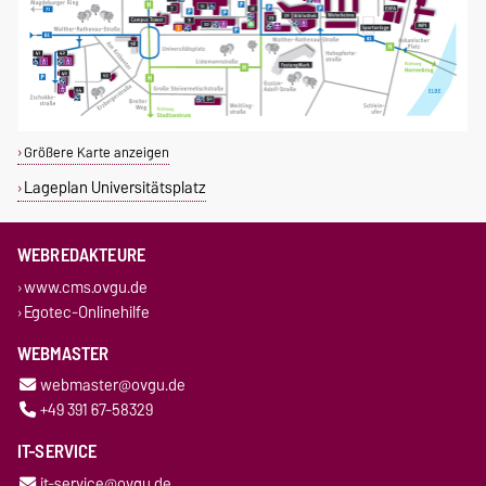
Größere Karte anzeigen
Lageplan Universitätsplatz
WEBREDAKTEURE
www.cms.ovgu.de
Egotec-Onlinehilfe
WEBMASTER
webmaster@ovgu.de
+49 391 67-58329
IT-SERVICE
it-service@ovgu.de