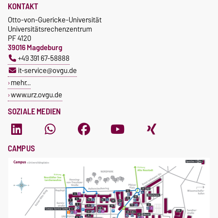
KONTAKT
Otto-von-Guericke-Universität
Universitätsrechenzentrum
PF 4120
39016 Magdeburg
+49 391 67-58888
it-service@ovgu.de
mehr…
www.urz.ovgu.de
SOZIALE MEDIEN
CAMPUS