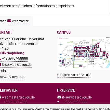
eiteren persönlichen Informationen gespeichert.
tner:
Webmaster
ONTAKT
CAMPUS
tto-von-Guericke-Universität
niversitätsrechenzentrum
F 4120
9016 Magdeburg
+49 391 67-58888
it-service@ovgu.de
mehr…
Größere Karte anzeigen
ww.urz.ovgu.de
EBMASTER
IT-SERVICE
webmaster@ovgu.de
it-service@ovgu.de
+49 391 67-58329
+49 391 67-58888
logien, um unsere Website zuverlässig bereitzustellen, Inhalt