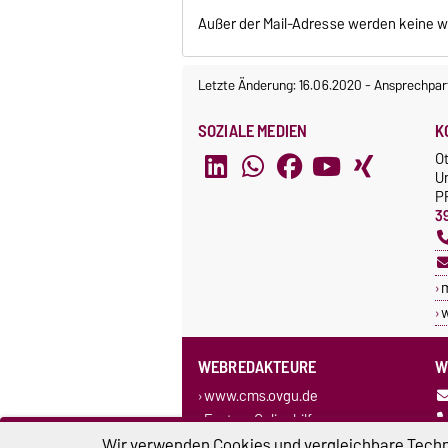
Außer der Mail-Adresse werden keine w
Letzte Änderung: 16.06.2020
-
Ansprechpar
SOZIALE MEDIEN
K
O
U
P
3
w
WEBREDAKTEURE
W
www.cms.ovgu.de
Egotec-Onlinehilfe
Wir verwenden Cookies und vergleichbare Techno