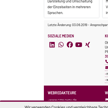
Darstellung und Umschaltung
M
der Einzelseiten in mehreren
V
Sprachen.
i
Letzte Änderung: 03.06.2019
-
Ansprechpar
SOZIALE MEDIEN
K
O
U
P
3
w
WEBREDAKTEURE
W
www.cms.ovgu.de
Egotec-Onlinehilfe
Wir verwenden Cookies und vergleichbare Techno