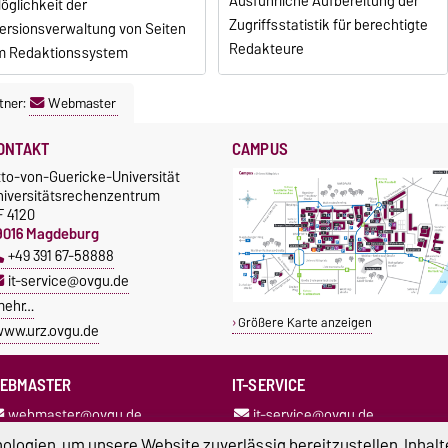
Ausführliche Aufbereitung der
öglichkeit der
Zugriffsstatistik für berechtigte
ersionsverwaltung von Seiten
Redakteure
m Redaktionssystem
tner:
Webmaster
ONTAKT
CAMPUS
tto-von-Guericke-Universität
niversitätsrechenzentrum
F 4120
9016 Magdeburg
+49 391 67-58888
it-service@ovgu.de
mehr…
Größere Karte anzeigen
ww.urz.ovgu.de
EBMASTER
IT-SERVICE
webmaster@ovgu.de
it-service@ovgu.de
+49 391 67-58329
+49 391 67-58888
logien, um unsere Website zuverlässig bereitzustellen, Inhalt