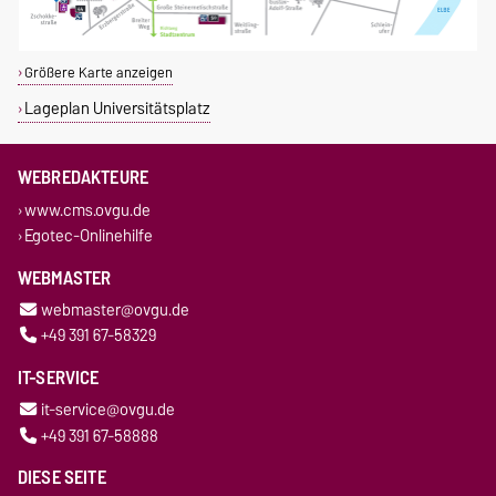
Größere Karte anzeigen
Lageplan Universitätsplatz
WEBREDAKTEURE
www.cms.ovgu.de
Egotec-Onlinehilfe
WEBMASTER
webmaster@ovgu.de
+49 391 67-58329
IT-SERVICE
it-service@ovgu.de
+49 391 67-58888
DIESE SEITE