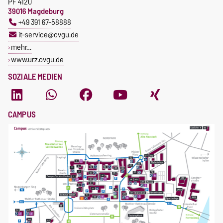
PF 4120
39016 Magdeburg
+49 391 67-58888
it-service@ovgu.de
mehr…
www.urz.ovgu.de
SOZIALE MEDIEN
CAMPUS