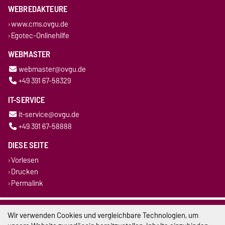
WEBREDAKTEURE
www.cms.ovgu.de
Egotec-Onlinehilfe
WEBMASTER
webmaster@ovgu.de
+49 391 67-58329
IT-SERVICE
it-service@ovgu.de
+49 391 67-58888
DIESE SEITE
Vorlesen
Drucken
Permalink
Impressum
Wir verwenden Cookies und vergleichbare Technologien, um