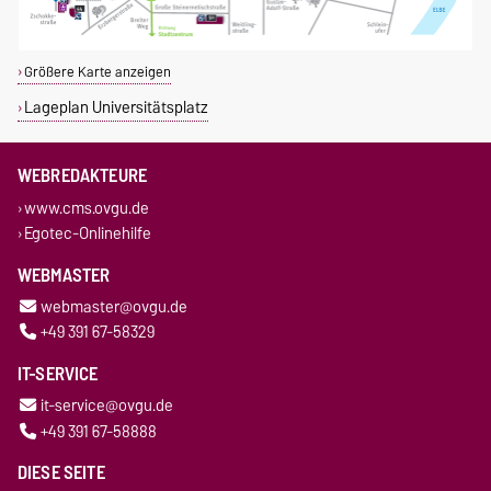
Größere Karte anzeigen
Lageplan Universitätsplatz
WEBREDAKTEURE
www.cms.ovgu.de
Egotec-Onlinehilfe
WEBMASTER
webmaster@ovgu.de
+49 391 67-58329
IT-SERVICE
it-service@ovgu.de
+49 391 67-58888
DIESE SEITE