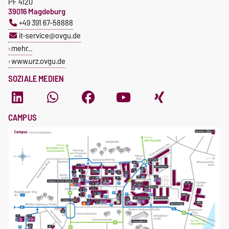
PF 4120
39016 Magdeburg
+49 391 67-58888
it-service@ovgu.de
mehr…
www.urz.ovgu.de
SOZIALE MEDIEN
CAMPUS