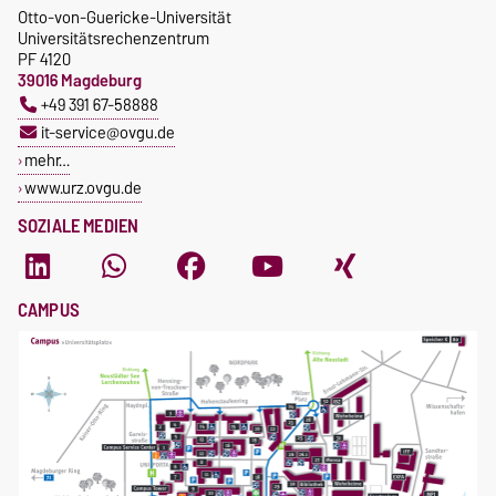
Otto-von-Guericke-Universität
Universitätsrechenzentrum
PF 4120
39016 Magdeburg
+49 391 67-58888
it-service@ovgu.de
mehr…
www.urz.ovgu.de
SOZIALE MEDIEN
CAMPUS