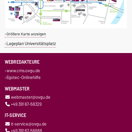
Größere Karte anzeigen
Lageplan Universitätsplatz
WEBREDAKTEURE
www.cms.ovgu.de
Egotec-Onlinehilfe
WEBMASTER
webmaster@ovgu.de
+49 391 67-58329
IT-SERVICE
it-service@ovgu.de
+49 391 67-58888