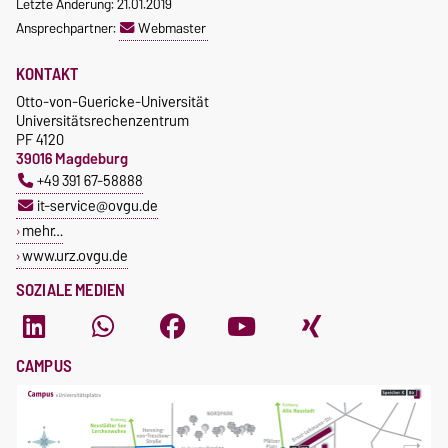
Letzte Änderung: 21.01.2019
Ansprechpartner:
Webmaster
KONTAKT
Otto-von-Guericke-Universität
Universitätsrechenzentrum
PF 4120
39016 Magdeburg
+49 391 67-58888
it-service@ovgu.de
mehr…
www.urz.ovgu.de
SOZIALE MEDIEN
CAMPUS