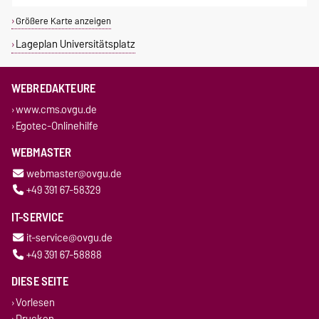
Größere Karte anzeigen
Lageplan Universitätsplatz
WEBREDAKTEURE
www.cms.ovgu.de
Egotec-Onlinehilfe
WEBMASTER
webmaster@ovgu.de
+49 391 67-58329
IT-SERVICE
it-service@ovgu.de
+49 391 67-58888
DIESE SEITE
Vorlesen
Drucken