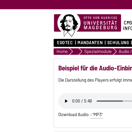
CMS
INF
EGOTEC
MANDANTEN
SCHULUNG
Home
Module
Spezialmodule
Audio /
Beispiel für die Audio-Einb
Die Darstellung des Players erfolgt im
Download Audio:
"MP3"