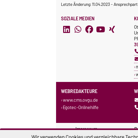
Letzte Änderung: 11.04.2023
-
Ansprechpart
SOZIALE MEDIEN
K
O
U
P
3
w
WEBREDAKTEURE
W
www.cms.ovgu.de
Egotec-Onlinehilfe
Impressum
D
Wir verwenden Cookies und vergleichbare Techno