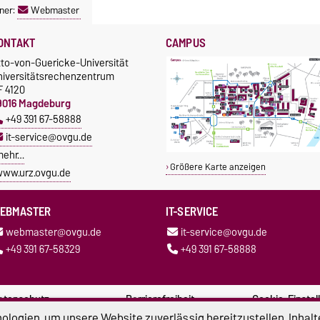
ner:
Webmaster
ONTAKT
CAMPUS
tto-von-Guericke-Universität
niversitätsrechenzentrum
F 4120
9016 Magdeburg
+49 391 67-58888
it-service@ovgu.de
mehr…
Größere Karte anzeigen
ww.urz.ovgu.de
EBMASTER
IT-SERVICE
webmaster@ovgu.de
it-service@ovgu.de
+49 391 67-58329
+49 391 67-58888
atenschutz
Barrierefreiheit
Cookie-Einstel
logien, um unsere Website zuverlässig bereitzustellen, Inhalt