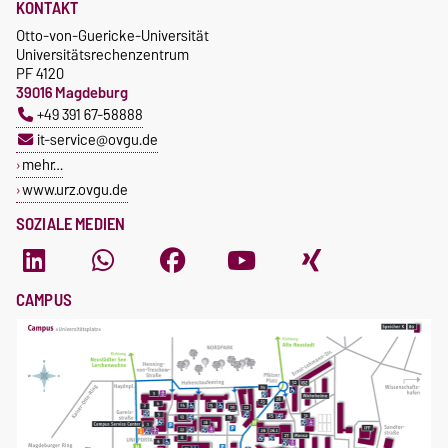
KONTAKT
Otto-von-Guericke-Universität
Universitätsrechenzentrum
PF 4120
39016 Magdeburg
+49 391 67-58888
it-service@ovgu.de
mehr…
www.urz.ovgu.de
SOZIALE MEDIEN
CAMPUS