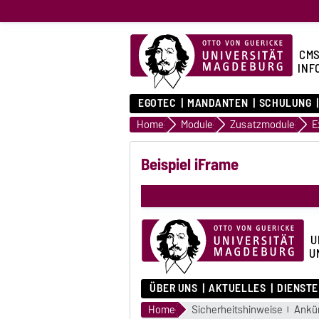
CMS
INF
EGOTEC
MANDANTEN
SCHULUNG
Home
Module
Zusatzmodule
E
Beispiel iFrame