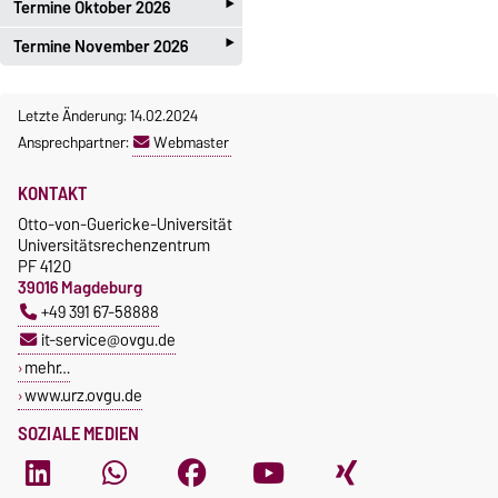
‣
Termine Oktober 2026
‣
Termine November 2026
14.10. - Technische Schulung I
15.10. - Technische Schulung II
18.11. - Technische Schulung I
21.10. - Technische Schulung III
Letzte Änderung: 14.02.2024
19.11. - Technische Schulung II
22.10. - Technische Schulung
Ansprechpartner:
Webmaster
25.11. - Technische Schulung III
IV
26.11. - Technische Schulung IV
KONTAKT
Otto-von-Guericke-Universität
Universitätsrechenzentrum
PF 4120
39016 Magdeburg
+49 391 67-58888
it-service@ovgu.de
mehr…
www.urz.ovgu.de
SOZIALE MEDIEN