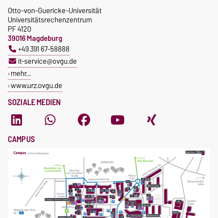
Otto-von-Guericke-Universität
Universitätsrechenzentrum
PF 4120
39016 Magdeburg
+49 391 67-58888
it-service@ovgu.de
mehr…
www.urz.ovgu.de
SOZIALE MEDIEN
CAMPUS