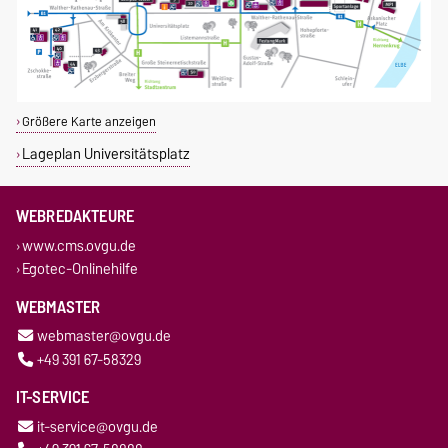
Größere Karte anzeigen
Lageplan Universitätsplatz
WEBREDAKTEURE
www.cms.ovgu.de
Egotec-Onlinehilfe
WEBMASTER
webmaster@ovgu.de
+49 391 67-58329
IT-SERVICE
it-service@ovgu.de