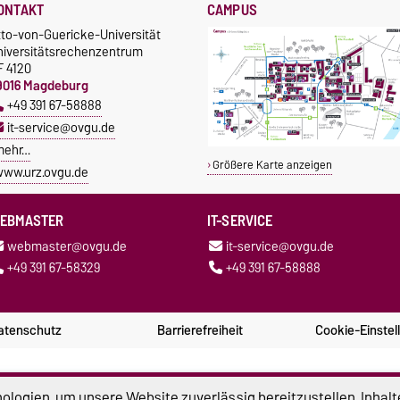
ONTAKT
CAMPUS
tto-von-Guericke-Universität
niversitätsrechenzentrum
F 4120
9016 Magdeburg
+49 391 67-58888
it-service@ovgu.de
mehr…
Größere Karte anzeigen
ww.urz.ovgu.de
EBMASTER
IT-SERVICE
webmaster@ovgu.de
it-service@ovgu.de
+49 391 67-58329
+49 391 67-58888
atenschutz
Barrierefreiheit
Cookie-Einstel
logien, um unsere Website zuverlässig bereitzustellen, Inhalt