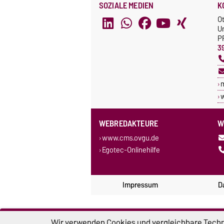
SOZIALE MEDIEN
K
O
U
P
3
w
WEBREDAKTEURE
W
www.cms.ovgu.de
Egotec-Onlinehilfe
Impressum
D
Wir verwenden Cookies und vergleichbare Techno