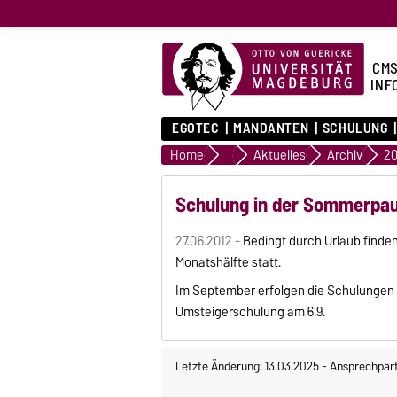
CMS
INF
EGOTEC
MANDANTEN
SCHULUNG
Home
home
Aktuelles
Archiv
20
Schulung in der Sommerpa
27.06.2012 -
Bedingt durch Urlaub finde
Monatshälfte statt.
Im September erfolgen die Schulungen m
Umsteigerschulung am 6.9.
Letzte Änderung: 13.03.2025
-
Ansprechpar