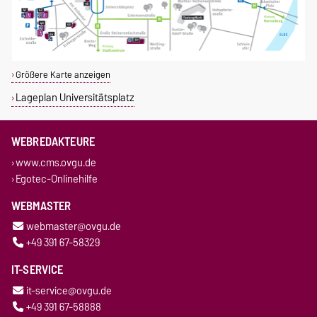
Größere Karte anzeigen
Lageplan Universitätsplatz
WEBREDAKTEURE
www.cms.ovgu.de
Egotec-Onlinehilfe
WEBMASTER
webmaster@ovgu.de
+49 391 67-58329
IT-SERVICE
it-service@ovgu.de
+49 391 67-58888