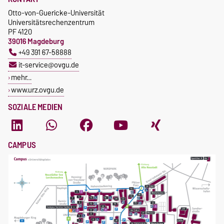
Otto-von-Guericke-Universität
Universitätsrechenzentrum
PF 4120
39016 Magdeburg
+49 391 67-58888
it-service@ovgu.de
mehr…
www.urz.ovgu.de
SOZIALE MEDIEN
CAMPUS