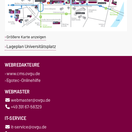
Größere Karte anzeigen
Lageplan Universitätsplatz
WEBREDAKTEURE
www.cms.ovgu.de
Egotec-Onlinehilfe
WEBMASTER
webmaster@ovgu.de
+49 391 67-58329
IT-SERVICE
it-service@ovgu.de