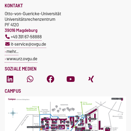
KONTAKT
Otto-von-Guericke-Universität
Universitätsrechenzentrum
PF 4120
39016 Magdeburg
+49 391 67-58888
it-service@ovgu.de
mehr…
www.urz.ovgu.de
SOZIALE MEDIEN
CAMPUS