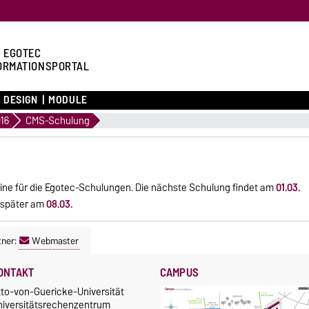
 EGOTEC
ORMATIONSPORTAL
DESIGN
MODULE
16
CMS-Schulung
mine für die Egotec-Schulungen. Die nächste Schulung findet am
01.03.
e später am
08.03.
tner:
Webmaster
ONTAKT
CAMPUS
tto-von-Guericke-Universität
niversitätsrechenzentrum