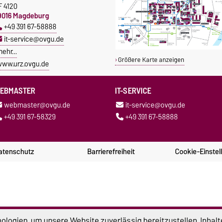
F 4120
9016 Magdeburg
+49 391 67-58888
it-service@ovgu.de
mehr…
Größere Karte anzeigen
ww.urz.ovgu.de
EBMASTER
IT-SERVICE
webmaster@ovgu.de
it-service@ovgu.de
+49 391 67-58329
+49 391 67-58888
atenschutz
Barrierefreiheit
Cookie-Einstel
logien, um unsere Website zuverlässig bereitzustellen, Inhalt