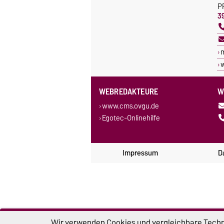
P
3
w
WEBREDAKTEURE
W
www.cms.ovgu.de
Egotec-Onlinehilfe
Impressum
D
Wir verwenden Cookies und vergleichbare Techno