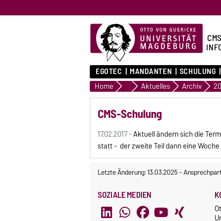
CMS
INF
EGOTEC
MANDANTEN
SCHULUNG
Home
home
Aktuelles
Archiv
20
CMS-Schulung
17.02.2017 -
Aktuell ändern sich die Ter
statt - der zweite Teil dann eine Woch
Letzte Änderung: 13.03.2025
-
Ansprechpar
SOZIALE MEDIEN
K
O
U