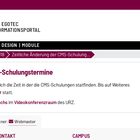
 EGOTEC
ORMATIONSPORTAL
DESIGN
MODULE
18
Zeitliche Änderung der CMS-Schulungstermine
S-Schulungstermine
sich die Zeit in der die CMS-Schulungen statfinden. Bis auf Weiteres
r
statt.
ochs
im
Videokonferenzraum
des URZ.
tner:
Webmaster
ONTAKT
CAMPUS