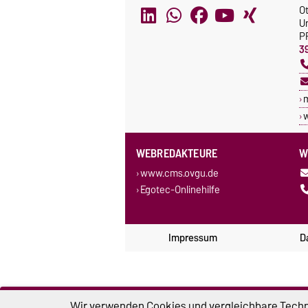
O
U
P
3
w
WEBREDAKTEURE
W
www.cms.ovgu.de
Egotec-Onlinehilfe
Impressum
D
Wir verwenden Cookies und vergleichbare Techno