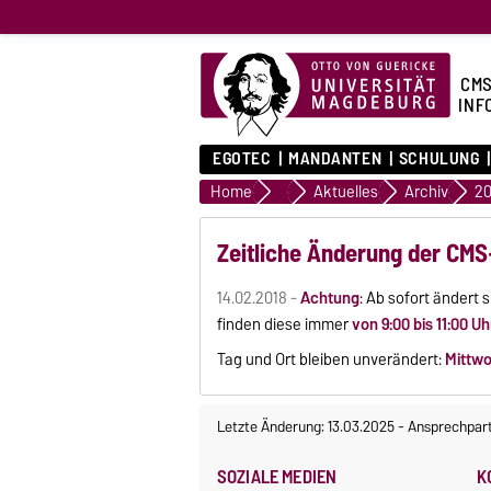
CMS
INF
EGOTEC
MANDANTEN
SCHULUNG
Home
home
Aktuelles
Archiv
20
Zeitliche Änderung der CM
14.02.2018 -
Achtung
: Ab sofort ändert 
finden diese immer
von 9:00 bis 11:00 Uh
Tag und Ort bleiben unverändert:
Mittw
Letzte Änderung: 13.03.2025
-
Ansprechpar
SOZIALE MEDIEN
K