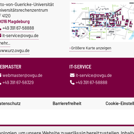
tto-von-Guericke-Universität
niversitätsrechenzentrum
F 4120
9016 Magdeburg
+49 391 67-58888
it-service@ovgu.de
mehr…
Größere Karte anzeigen
ww.urz.ovgu.de
EBMASTER
IT-SERVICE
webmaster@ovgu.de
it-service@ovgu.de
+49 391 67-58329
+49 391 67-58888
atenschutz
Barrierefreiheit
Cookie-Einstel
logien, um unsere Website zuverlässig bereitzustellen, Inhalt