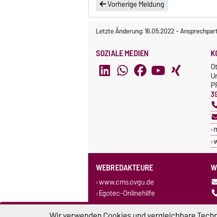
Vorherige Meldung
Letzte Änderung: 16.05.2022
-
Ansprechpar
SOZIALE MEDIEN
K
O
U
P
3
w
WEBREDAKTEURE
W
www.cms.ovgu.de
Egotec-Onlinehilfe
Wir verwenden Cookies und vergleichbare Techno