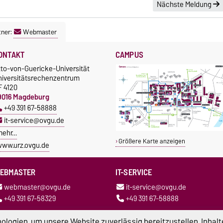
Nächste Meldung
tner:
Webmaster
ONTAKT
CAMPUS
tto-von-Guericke-Universität
niversitätsrechenzentrum
F 4120
9016 Magdeburg
+49 391 67-58888
it-service@ovgu.de
mehr…
Größere Karte anzeigen
ww.urz.ovgu.de
EBMASTER
IT-SERVICE
webmaster@ovgu.de
it-service@ovgu.de
+49 391 67-58329
+49 391 67-58888
logien, um unsere Website zuverlässig bereitzustellen, Inhalt