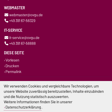
WEBMASTER
webmaster@ovgu.de
+49 391 67-58329
IT-SERVICE
it-service@ovgu.de
+49 391 67-58888
DIESE SEITE
Vorlesen
Drucken
Permalink
Impressum
Wir verwenden Cookies und vergleichbare Technologien, um
unsere Website zuverlässig bereitzustellen, Inhalte einzubinden
Datenschutz
und die Nutzung statistisch auszuwerten.
Weitere Informationen finden Sie in unserer
Barrierefreiheit
Datenschutzerklärung
.