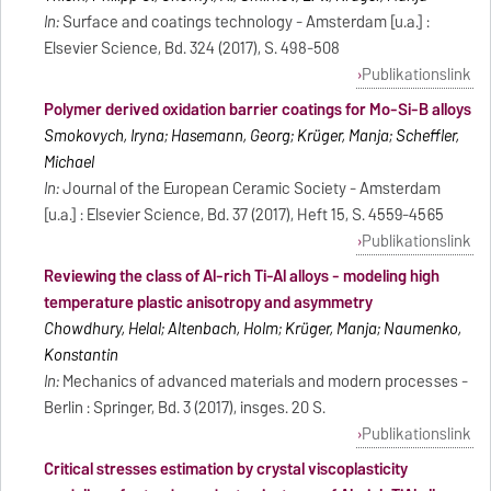
In:
Surface and coatings technology - Amsterdam [u.a.] :
Elsevier Science, Bd. 324 (2017), S. 498-508
Publikationslink
Polymer derived oxidation barrier coatings for Mo-Si-B alloys
Smokovych, Iryna; Hasemann, Georg; Krüger, Manja; Scheffler,
Michael
In:
Journal of the European Ceramic Society - Amsterdam
[u.a.] : Elsevier Science, Bd. 37 (2017), Heft 15, S. 4559-4565
Publikationslink
Reviewing the class of Al-rich Ti-Al alloys - modeling high
temperature plastic anisotropy and asymmetry
Chowdhury, Helal; Altenbach, Holm; Krüger, Manja; Naumenko,
Konstantin
In:
Mechanics of advanced materials and modern processes -
Berlin : Springer, Bd. 3 (2017), insges. 20 S.
Publikationslink
Critical stresses estimation by crystal viscoplasticity