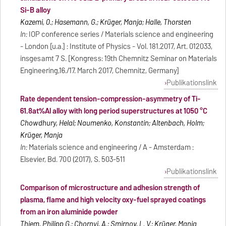
Si-B alloy
Kazemi, 0.; Hasemann, G.; Krüger, Manja; Halle, Thorsten
In:
IOP conference series / Materials science and engineering
- London [u.a.] : Institute of Physics - Vol. 181.2017, Art. 012033,
insgesamt 7 S. [Kongress: 19th Chemnitz Seminar on Materials
Engineering,16./17. March 2017, Chemnitz, Germany]
Publikationslink
Rate dependent tension-compression-asymmetry of Ti-
61.8at%Al alloy with long period superstructures at 1050 °C
Chowdhury, Helal; Naumenko, Konstantin; Altenbach, Holm;
Krüger, Manja
In:
Materials science and engineering / A - Amsterdam :
Elsevier, Bd. 700 (2017), S. 503-511
Publikationslink
Comparison of microstructure and adhesion strength of
plasma, flame and high velocity oxy-fuel sprayed coatings
from an iron aluminide powder
Thiem, Philipp G.; Chornyi, A.; Smirnov, L. V.; Krüger, Manja