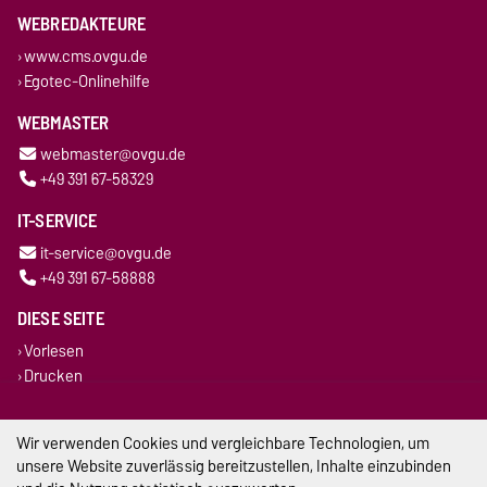
WEBREDAKTEURE
www.cms.ovgu.de
Egotec-Onlinehilfe
WEBMASTER
webmaster@ovgu.de
+49 391 67-58329
IT-SERVICE
it-service@ovgu.de
+49 391 67-58888
DIESE SEITE
Vorlesen
Drucken
Permalink
Wir verwenden Cookies und vergleichbare Technologien, um
Impressum
unsere Website zuverlässig bereitzustellen, Inhalte einzubinden