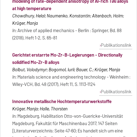
modeling of rate-dependent anisotropy of Al-rich TiAl alloys
at high temperature
Chowdhury, Helal; Naumenko, Konstantin; Altenbach, Holm;
Krüger, Manja
In:
Archive of applied mechanics - Berlin : Springer, Bd. 88
(2018), Heft 1-2, S. 65-81
Publikationslink
Gerichtet erstarrte Mo-Zr-B-Legierungen - Directionally
solidified Mo-Zr-B alloys
Bolbut, Volodymyr; Bogomol, Iurii; Bauer, C.; Krüger, Manja
In:
Materials science and engineering technology - Weinheim :
Wiley-VCH, Bd. 48 (2017), Heft 11, S. 1113-1124
Publikationslink
Innovative metallische Hochtemperaturwerkstoffe
Krüger, Manja; Halle, Thorsten
In:
Magdeburg, Habilitation Otto-von-Guericke-Universität
Magdeburg, Fakultät für Maschinenbau 2017, 147 Seiten
[Literaturverzeichnis: Seite 47-60; Es handelt sich um eine