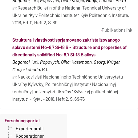
Bogomol, Iurii; Popovych, Olha; Krüger, Manja; Loboda, Petro
In:
Research Bulletin of the National Technical University of
Ukraine "Kyiv Politechnic Institute", Kyiv Politechnic Institute,
2016, Bd. 0, Heft 2, S. 69
Publikationslink
Struktura i vlastivosti sprjamovano zakristalizovanogo
splavu sistemi Mo-8,7 Si-18 B - Structure and properties of
directionally solidified Mo-8.7 Si-18 B alloys
Bogomol, Iurii; Popovych, Olha; Hasemann, Georg; Krüger,
Manja; Loboda, P. I.
In:
Naukovi visti Nacional'noho Techničnoho Universytetu
Ukraïny Kyïvs'kyj Politechničnyj Instytut / Nacional'nyj
techničnyj universytet Ukraïny "Kyïvs'kyj politechničnyj
instytut" - Kyïv . - 2016, Heft 2, S. 69-76
Forschungsportal
Expertenprofil
Kooperationen