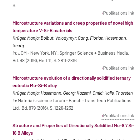
S.
Publikationslink
Microstructure variations and creep properties of novel high
temperature V-Si-B materials
Krüger, Manja; Bolbut, Volodymyr; Gang, Florian; Hasemann,
Georg
In:
JOM - New York, NY : Springer Science + Business Media,
Bd. 68 (2016), Heft 11, S. 2811-2816
Publikationslink
Microstructure evolution of a directionally solidified ternary
eutectic Mo-Si-B alloy
Krüger, Manja; Hasemann, Georg; Kazemi, Omid; Halle, Thorsten
In:
Materials science forum - Baech : Trans Tech Publications
Ltd., Bd. 879 (2016), S. 1226-1232
Publikationslink
Structure and Properties of Directionally Solidified Mo-8.7 Si-
18 B Alloys