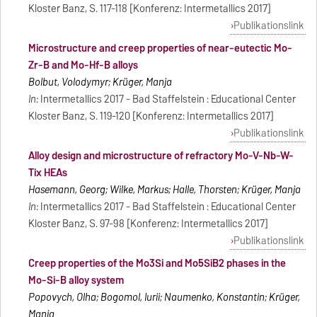
Kloster Banz, S. 117-118 [Konferenz: Intermetallics 2017]
Publikationslink
Microstructure and creep properties of near-eutectic Mo-
Zr-B and Mo-Hf-B alloys
Bolbut, Volodymyr; Krüger, Manja
In:
Intermetallics 2017 - Bad Staffelstein : Educational Center
Kloster Banz, S. 119-120 [Konferenz: Intermetallics 2017]
Publikationslink
Alloy design and microstructure of refractory Mo-V-Nb-W-
Tix HEAs
Hasemann, Georg; Wilke, Markus; Halle, Thorsten; Krüger, Manja
In:
Intermetallics 2017 - Bad Staffelstein : Educational Center
Kloster Banz, S. 97-98 [Konferenz: Intermetallics 2017]
Publikationslink
Creep properties of the Mo3Si and Mo5SiB2 phases in the
Mo-Si-B alloy system
Popovych, Olha; Bogomol, Iurii; Naumenko, Konstantin; Krüger,
Manja