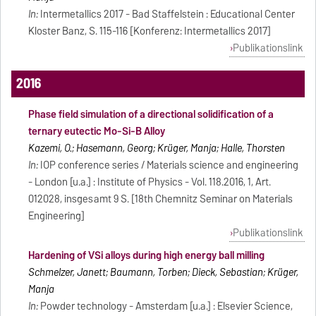
In:
Intermetallics 2017 - Bad Staffelstein : Educational Center
Kloster Banz, S. 115-116 [Konferenz: Intermetallics 2017]
Publikationslink
2016
Phase field simulation of a directional solidification of a
ternary eutectic Mo-Si-B Alloy
Kazemi, O.; Hasemann, Georg; Krüger, Manja; Halle, Thorsten
In:
IOP conference series / Materials science and engineering
- London [u.a.] : Institute of Physics - Vol. 118.2016, 1, Art.
012028, insgesamt 9 S. [18th Chemnitz Seminar on Materials
Engineering]
Publikationslink
Hardening of VSi alloys during high energy ball milling
Schmelzer, Janett; Baumann, Torben; Dieck, Sebastian; Krüger,
Manja
In:
Powder technology - Amsterdam [u.a.] : Elsevier Science,