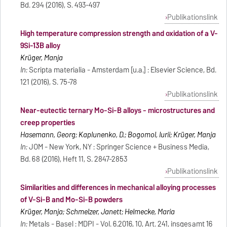
Bd. 294 (2016), S. 493-497
Publikationslink
High temperature compression strength and oxidation of a V-
9Si-13B alloy
Krüger, Manja
In:
Scripta materialia - Amsterdam [u.a.] : Elsevier Science, Bd.
121 (2016), S. 75-78
Publikationslink
Near-eutectic ternary Mo-Si-B alloys - microstructures and
creep properties
Hasemann, Georg; Kaplunenko, D.; Bogomol, Iurii; Krüger, Manja
In:
JOM - New York, NY : Springer Science + Business Media,
Bd. 68 (2016), Heft 11, S. 2847-2853
Publikationslink
Similarities and differences in mechanical alloying processes
of V-Si-B and Mo-Si-B powders
Krüger, Manja; Schmelzer, Janett; Helmecke, Maria
In:
Metals - Basel : MDPI - Vol. 6.2016, 10, Art. 241, insgesamt 16