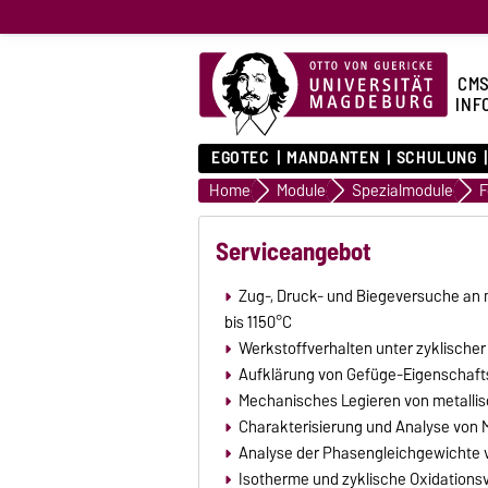
CMS
INF
EGOTEC
MANDANTEN
SCHULUNG
Home
Module
Spezialmodule
F
Serviceangebot
Zug-, Druck- und Biegeversuche an 
bis 1150°C
Werkstoffverhalten unter zyklischer
Aufklärung von Gefüge-Eigenschaft
Mechanisches Legieren von metallis
Charakterisierung und Analyse von M
Analyse der Phasengleichgewichte 
Isotherme und zyklische Oxidations