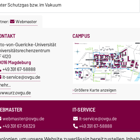
ter Schutzgas bzw. im Vakuum
tner:
Webmaster
ONTAKT
CAMPUS
tto-von-Guericke-Universität
niversitätsrechenzentrum
F 4120
9016 Magdeburg
+49 391 67-58888
it-service@ovgu.de
mehr…
Größere Karte anzeigen
ww.urz.ovgu.de
EBMASTER
IT-SERVICE
webmaster@ovgu.de
it-service@ovgu.de
+49 391 67-58329
+49 391 67-58888
logien, um unsere Website zuverlässig bereitzustellen, Inhalt