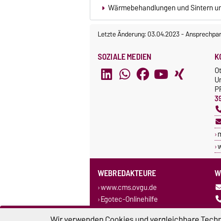
Wärmebehandlungen und Sintern un
Letzte Änderung: 03.04.2023
-
Ansprechpar
SOZIALE MEDIEN
K
O
U
P
3
w
WEBREDAKTEURE
W
www.cms.ovgu.de
Egotec-Onlinehilfe
Wir verwenden Cookies und vergleichbare Techno