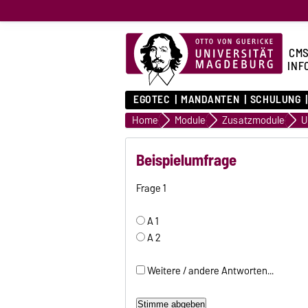
CMS
INF
EGOTEC
MANDANTEN
SCHULUNG
Home
Module
Zusatzmodule
U
Beispielumfrage
Frage 1
A 1
A 2
Weitere / andere Antworten...