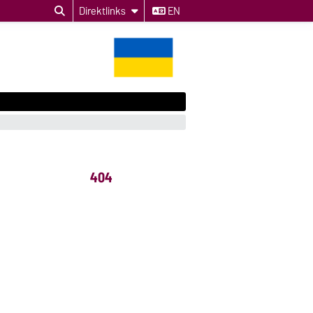
Direktlinks
EN
404