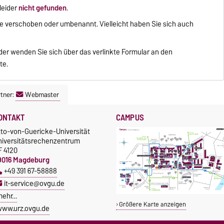
leider
nicht gefunden
.
lle verschoben oder umbenannt. Vielleicht haben Sie sich auch
er wenden Sie sich über das verlinkte Formular an den
te.
tner:
Webmaster
ONTAKT
CAMPUS
tto-von-Guericke-Universität
niversitätsrechenzentrum
F 4120
9016 Magdeburg
+49 391 67-58888
it-service@ovgu.de
mehr…
Größere Karte anzeigen
ww.urz.ovgu.de