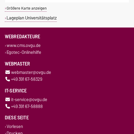
Größere Karte anzeigen
Lageplan Universitätsplatz
WEBREDAKTEURE
www.cms.ovgu.de
Egotec-Onlinehilfe
WEBMASTER
webmaster@ovgu.de
+49 391 67-58329
IT-SERVICE
it-service@ovgu.de
+49 391 67-58888
DIESE SEITE
Vorlesen
Drucken