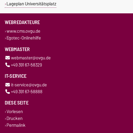
Lageplan Universitätsplatz
WEBREDAKTEURE
www.cms.ovgu.de
Egotec-Onlinehilfe
WEBMASTER
webmaster@ovgu.de
+49 391 67-58329
IT-SERVICE
it-service@ovgu.de
+49 391 67-58888
DIESE SEITE
Vorlesen
Drucken
Permalink