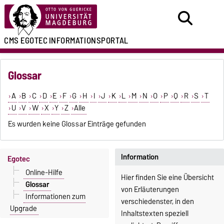
CMS EGOTEC
INFORMATIONSPORTAL
Glossar
A
B
C
D
E
F
G
H
I
J
K
L
M
N
O
P
Q
R
S
T
U
V
W
X
Y
Z
Alle
Es wurden keine Glossar Einträge gefunden
Information
Egotec
Online-Hilfe
Hier finden Sie eine Übersicht
Glossar
von Erläuterungen
Informationen zum
verschiedenster, in den
Upgrade
Inhaltstexten speziell