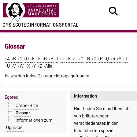
CMS EGOTEC
INFORMATIONSPORTAL
Glossar
A
B
C
D
E
F
G
H
I
J
K
L
M
N
O
P
Q
R
S
T
U
V
W
X
Y
Z
Alle
Es wurden keine Glossar Einträge gefunden
Information
Egotec
Online-Hilfe
Hier finden Sie eine Übersicht
Glossar
von Erläuterungen
Informationen zum
verschiedenster, in den
Upgrade
Inhaltstexten speziell