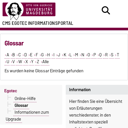
CMS EGOTEC
INFORMATIONSPORTAL
Glossar
A
B
C
D
E
F
G
H
I
J
K
L
M
N
O
P
Q
R
S
T
U
V
W
X
Y
Z
Alle
Es wurden keine Glossar Einträge gefunden
Information
Egotec
Online-Hilfe
Hier finden Sie eine Übersicht
Glossar
von Erläuterungen
Informationen zum
verschiedenster, in den
Upgrade
Inhaltstexten speziell