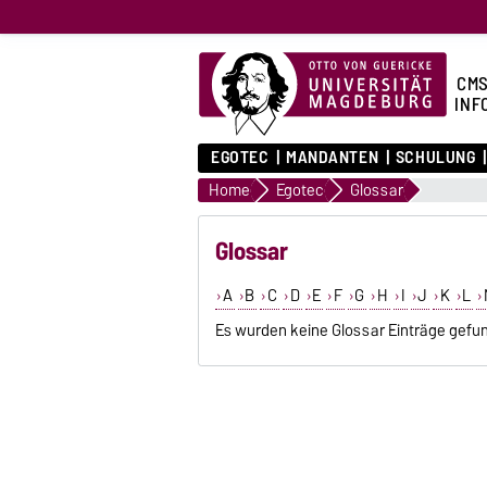
CMS
INF
EGOTEC
MANDANTEN
SCHULUNG
Home
Egotec
Glossar
Glossar
A
B
C
D
E
F
G
H
I
J
K
L
Es wurden keine Glossar Einträge gefu