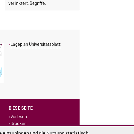
verlinktert, Begriffe.
Lageplan Universitätsplatz
DIESE SEITE
Vorlesen
Drucken
Permalink
e einzubinden und die Nutzung statistisch