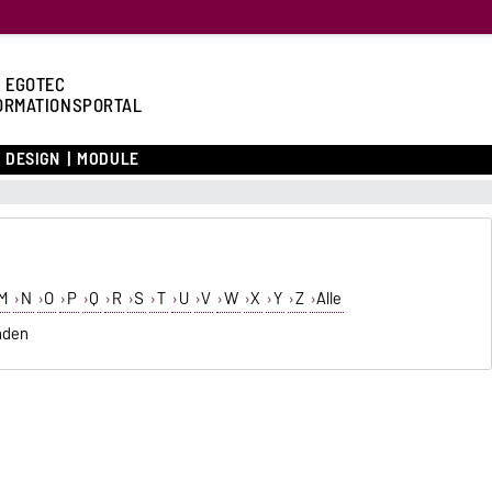
 EGOTEC
ORMATIONSPORTAL
DESIGN
MODULE
M
N
O
P
Q
R
S
T
U
V
W
X
Y
Z
Alle
nden