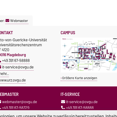
ner:
Webmaster
ONTAKT
CAMPUS
tto-von-Guericke-Universität
niversitätsrechenzentrum
F 4120
9016 Magdeburg
+49 391 67-58888
it-service@ovgu.de
mehr…
Größere Karte anzeigen
ww.urz.ovgu.de
EBMASTER
IT-SERVICE
webmaster@ovgu.de
it-service@ovgu.de
+49 391 67-58329
+49 391 67-58888
logien, um unsere Website zuverlässig bereitzustellen, Inhalt