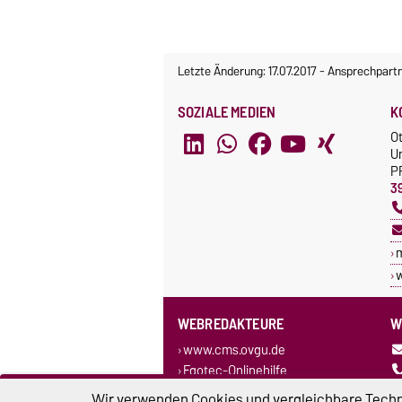
Letzte Änderung: 17.07.2017
-
Ansprechpart
SOZIALE MEDIEN
K
O
U
P
3
w
WEBREDAKTEURE
W
www.cms.ovgu.de
Egotec-Onlinehilfe
Wir verwenden Cookies und vergleichbare Techno