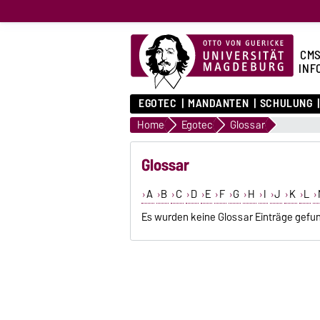
CMS
INF
EGOTEC
MANDANTEN
SCHULUNG
Home
Egotec
Glossar
Glossar
A
B
C
D
E
F
G
H
I
J
K
L
Es wurden keine Glossar Einträge gefu