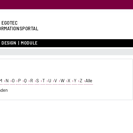
 EGOTEC
ORMATIONSPORTAL
DESIGN
MODULE
M
N
O
P
Q
R
S
T
U
V
W
X
Y
Z
Alle
nden