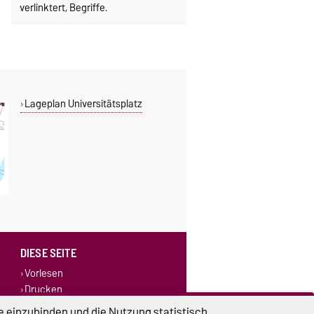
verlinktert, Begriffe.
Lageplan Universitätsplatz
DIESE SEITE
Vorlesen
Drucken
Permalink
e einzubinden und die Nutzung statistisch