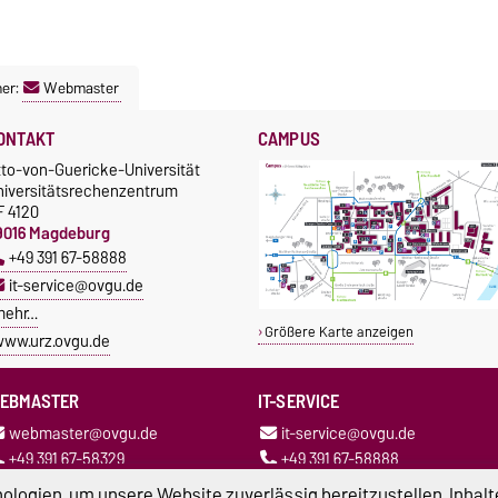
ner:
Webmaster
ONTAKT
CAMPUS
tto-von-Guericke-Universität
niversitätsrechenzentrum
F 4120
9016 Magdeburg
+49 391 67-58888
it-service@ovgu.de
mehr…
Größere Karte anzeigen
ww.urz.ovgu.de
EBMASTER
IT-SERVICE
webmaster@ovgu.de
it-service@ovgu.de
+49 391 67-58329
+49 391 67-58888
logien, um unsere Website zuverlässig bereitzustellen, Inhalt