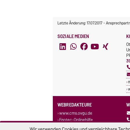
Letzte Änderung: 17.07.2017
-
Ansprechpart
SOZIALE MEDIEN
K
O
U
P
3
w
WEBREDAKTEURE
W
www.cms.ovgu.de
Egotec-Onlinehilfe
Wir verwenden Cookies und vergleichbare Techno