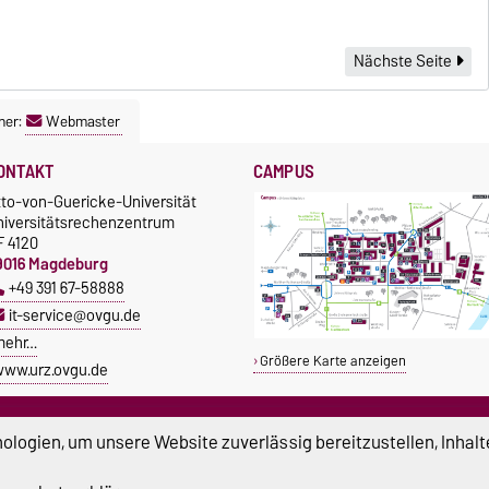
Nächste Seite
ner:
Webmaster
ONTAKT
CAMPUS
tto-von-Guericke-Universität
niversitätsrechenzentrum
F 4120
9016 Magdeburg
+49 391 67-58888
it-service@ovgu.de
mehr…
Größere Karte anzeigen
ww.urz.ovgu.de
EBMASTER
IT-SERVICE
logien, um unsere Website zuverlässig bereitzustellen, Inhalt
webmaster@ovgu.de
it-service@ovgu.de
+49 391 67-58329
+49 391 67-58888