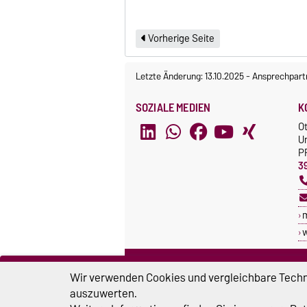
Vorherige Seite
Letzte Änderung: 13.10.2025
-
Ansprechpart
SOZIALE MEDIEN
K
O
U
P
3
w
WEBREDAKTEURE
W
Wir verwenden Cookies und vergleichbare Techno
www.cms.ovgu.de
auszuwerten.
Egotec-Onlinehilfe