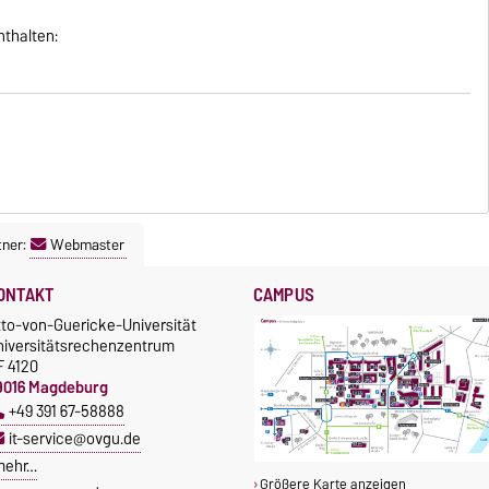
thalten:
tner:
Webmaster
ONTAKT
CAMPUS
tto-von-Guericke-Universität
niversitätsrechenzentrum
F 4120
9016 Magdeburg
+49 391 67-58888
it-service@ovgu.de
mehr…
Größere Karte anzeigen