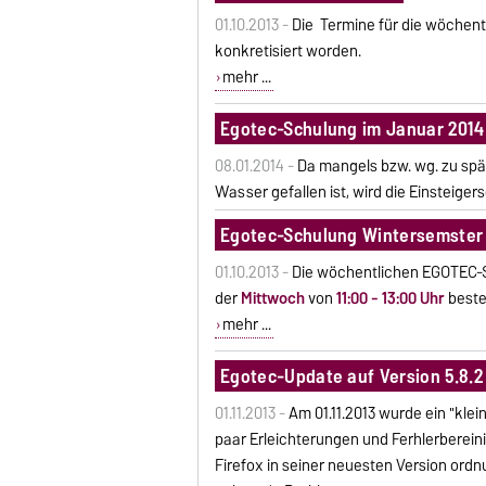
01.10.2013 -
Die
Termine
für die wöchent
konkretisiert worden.
mehr ...
Egotec-Schulung im Januar 2014
08.01.2014 -
Da mangels bzw. wg. zu spä
Wasser gefallen ist, wird die Einsteige
Egotec-Schulung Wintersemster 
01.10.2013 -
Die wöchentlichen EGOTEC-S
der
Mittwoch
von
11:00 - 13:00 Uhr
best
mehr ...
Egotec-Update auf Version 5.8.2
01.11.2013 -
Am 01.11.2013 wurde ein "klei
paar Erleichterungen und Ferhlerberein
Firefox in seiner neuesten Version o