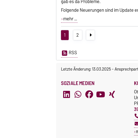
gab es da Probleme.
Folgende Neuerungen sind im Update en
mehr ...
1
2
RSS
Letzte Änderung: 13.03.2025
-
Ansprechpar
SOZIALE MEDIEN
K
O
U
P
3