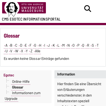
CMS EGOTEC
INFORMATIONSPORTAL
Glossar
A
B
C
D
E
F
G
H
I
J
K
L
M
N
O
P
Q
R
S
T
U
V
W
X
Y
Z
Alle
Es wurden keine Glossar Einträge gefunden
Information
Egotec
Online-Hilfe
Hier finden Sie eine Übersicht
Glossar
von Erläuterungen
Informationen zum
verschiedenster, in den
Upgrade
Inhaltstexten speziell