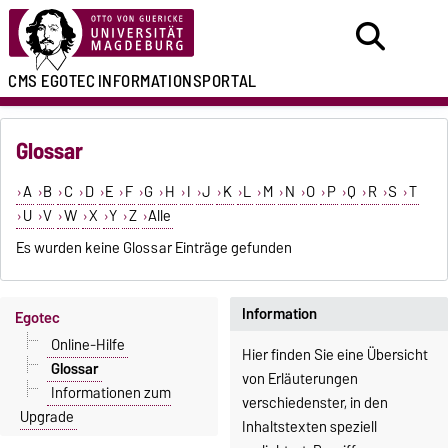
CMS EGOTEC
INFORMATIONSPORTAL
Glossar
A
B
C
D
E
F
G
H
I
J
K
L
M
N
O
P
Q
R
S
T
U
V
W
X
Y
Z
Alle
Es wurden keine Glossar Einträge gefunden
Information
Egotec
Online-Hilfe
Hier finden Sie eine Übersicht
Glossar
von Erläuterungen
Informationen zum
verschiedenster, in den
Upgrade
Inhaltstexten speziell