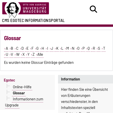
CMS EGOTEC
INFORMATIONSPORTAL
Glossar
A
B
C
D
E
F
G
H
I
J
K
L
M
N
O
P
Q
R
S
T
U
V
W
X
Y
Z
Alle
Es wurden keine Glossar Einträge gefunden
Information
Egotec
Online-Hilfe
Hier finden Sie eine Übersicht
Glossar
von Erläuterungen
Informationen zum
verschiedenster, in den
Upgrade
Inhaltstexten speziell