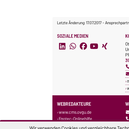
Letzte Änderung: 17.07.2017
-
Ansprechpart
SOZIALE MEDIEN
K
O
U
P
3
w
WEBREDAKTEURE
W
www.cms.ovgu.de
Egotec-Onlinehilfe
Wir verwenden Cookies und vergleichbare Techno