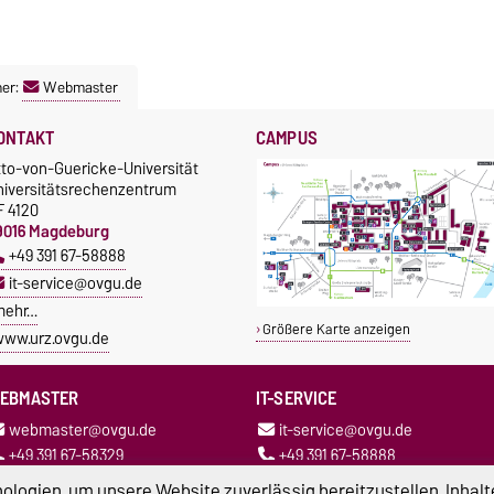
ner:
Webmaster
ONTAKT
CAMPUS
tto-von-Guericke-Universität
niversitätsrechenzentrum
F 4120
9016 Magdeburg
+49 391 67-58888
it-service@ovgu.de
mehr…
Größere Karte anzeigen
ww.urz.ovgu.de
EBMASTER
IT-SERVICE
webmaster@ovgu.de
it-service@ovgu.de
+49 391 67-58329
+49 391 67-58888
logien, um unsere Website zuverlässig bereitzustellen, Inhalt