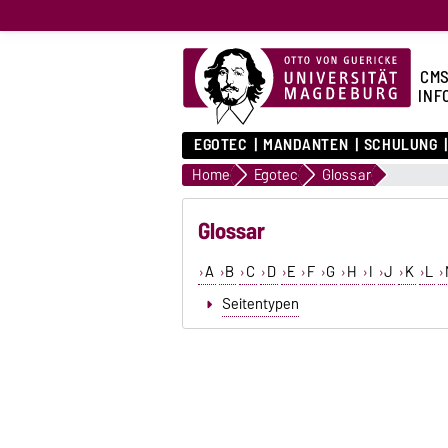
CMS
INF
EGOTEC
MANDANTEN
SCHULUNG
Home
Egotec
Glossar
Glossar
A
B
C
D
E
F
G
H
I
J
K
L
Seitentypen