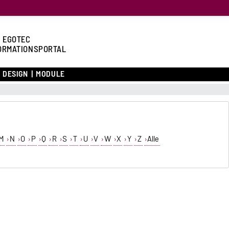
 EGOTEC
ORMATIONSPORTAL
DESIGN
MODULE
M
N
O
P
Q
R
S
T
U
V
W
X
Y
Z
Alle