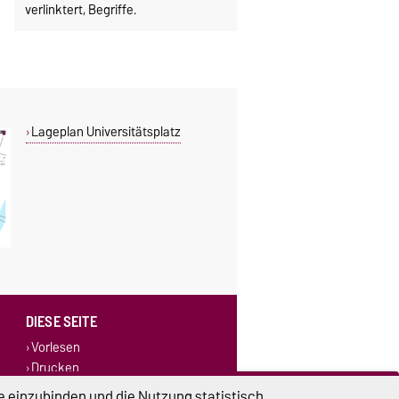
verlinktert, Begriffe.
Lageplan Universitätsplatz
DIESE SEITE
Vorlesen
Drucken
Permalink
e einzubinden und die Nutzung statistisch