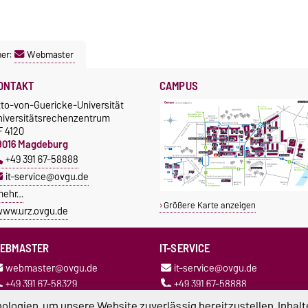
ner:
Webmaster
ONTAKT
CAMPUS
tto-von-Guericke-Universität
niversitätsrechenzentrum
F 4120
9016 Magdeburg
+49 391 67-58888
it-service@ovgu.de
mehr…
Größere Karte anzeigen
ww.urz.ovgu.de
EBMASTER
IT-SERVICE
webmaster@ovgu.de
it-service@ovgu.de
+49 391 67-58329
+49 391 67-58888
logien, um unsere Website zuverlässig bereitzustellen, Inhalt