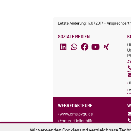
Letzte Änderung: 17.07.2017
-
Ansprechpart
SOZIALE MEDIEN
K
O
U
P
3
w
WEBREDAKTEURE
W
www.cms.ovgu.de
Egotec-Onlinehilfe
Wir verwenden Cookies und vergleichbare Techno