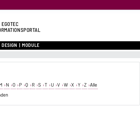
 EGOTEC
ORMATIONSPORTAL
DESIGN
MODULE
M
N
O
P
Q
R
S
T
U
V
W
X
Y
Z
Alle
nden