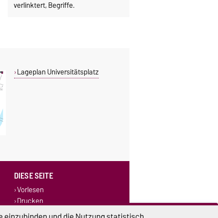
verlinktert, Begriffe.
Lageplan Universitätsplatz
DIESE SEITE
Vorlesen
Drucken
Permalink
e einzubinden und die Nutzung statistisch