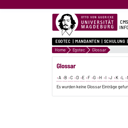
CMS
INF
EGOTEC
MANDANTEN
SCHULUNG
Home
Egotec
Glossar
Glossar
A
B
C
D
E
F
G
H
I
J
K
L
Es wurden keine Glossar Einträge gefu