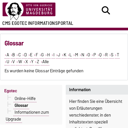
CMS EGOTEC
INFORMATIONSPORTAL
Glossar
A
B
C
D
E
F
G
H
I
J
K
L
M
N
O
P
Q
R
S
T
U
V
W
X
Y
Z
Alle
Es wurden keine Glossar Einträge gefunden
Information
Egotec
Online-Hilfe
Hier finden Sie eine Übersicht
Glossar
von Erläuterungen
Informationen zum
verschiedenster, in den
Upgrade
Inhaltstexten speziell