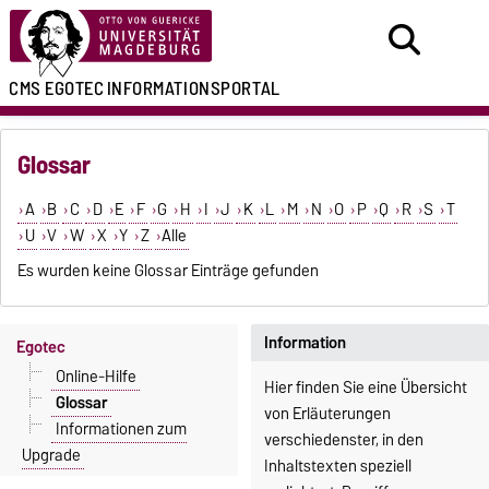
CMS EGOTEC
INFORMATIONSPORTAL
Glossar
A
B
C
D
E
F
G
H
I
J
K
L
M
N
O
P
Q
R
S
T
U
V
W
X
Y
Z
Alle
Es wurden keine Glossar Einträge gefunden
Information
Egotec
Online-Hilfe
Hier finden Sie eine Übersicht
Glossar
von Erläuterungen
Informationen zum
verschiedenster, in den
Upgrade
Inhaltstexten speziell