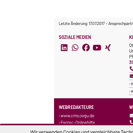
Letzte Änderung: 17.07.2017
-
Ansprechpart
SOZIALE MEDIEN
K
O
U
P
3
w
WEBREDAKTEURE
W
www.cms.ovgu.de
Egotec-Onlinehilfe
Wir verwenden Cookies und vergleichbare Techno