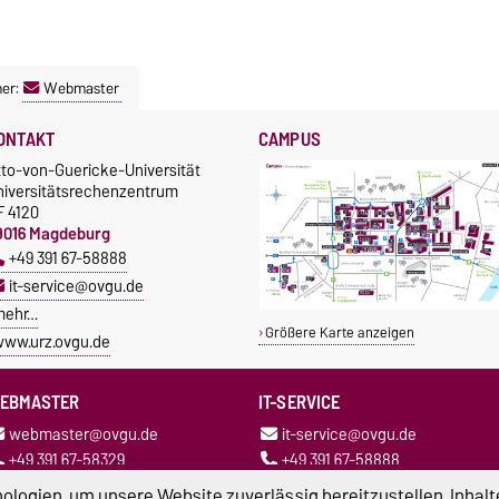
ner:
Webmaster
ONTAKT
CAMPUS
tto-von-Guericke-Universität
niversitätsrechenzentrum
F 4120
9016 Magdeburg
+49 391 67-58888
it-service@ovgu.de
mehr…
Größere Karte anzeigen
ww.urz.ovgu.de
EBMASTER
IT-SERVICE
webmaster@ovgu.de
it-service@ovgu.de
+49 391 67-58329
+49 391 67-58888
logien, um unsere Website zuverlässig bereitzustellen, Inhalt