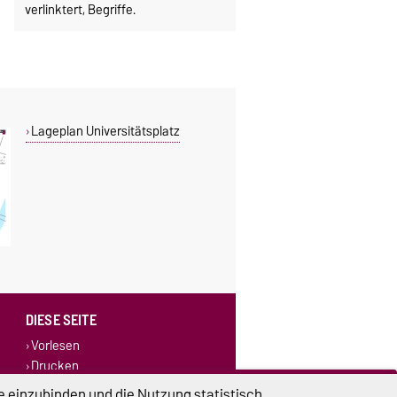
verlinktert, Begriffe.
Lageplan Universitätsplatz
DIESE SEITE
Vorlesen
Drucken
Permalink
e einzubinden und die Nutzung statistisch