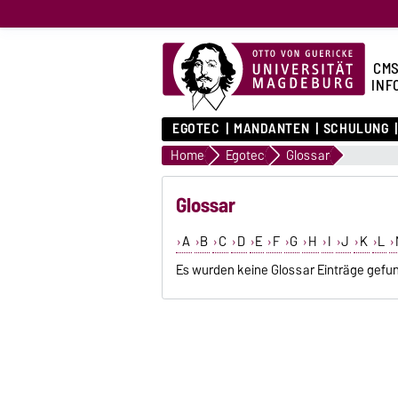
CMS
INF
EGOTEC
MANDANTEN
SCHULUNG
Home
Egotec
Glossar
Glossar
A
B
C
D
E
F
G
H
I
J
K
L
Es wurden keine Glossar Einträge gefu