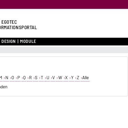
 EGOTEC
ORMATIONSPORTAL
DESIGN
MODULE
M
N
O
P
Q
R
S
T
U
V
W
X
Y
Z
Alle
nden