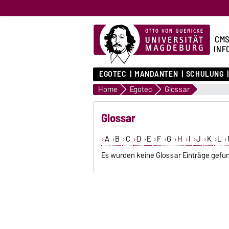
CMS
INF
EGOTEC
MANDANTEN
SCHULUNG
Home
Egotec
Glossar
Glossar
A
B
C
D
E
F
G
H
I
J
K
L
Es wurden keine Glossar Einträge gefu