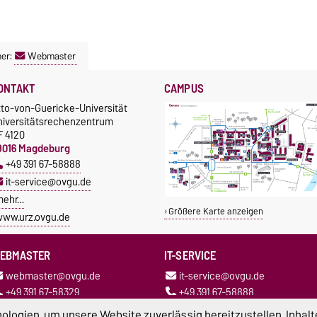
ner:
Webmaster
ONTAKT
CAMPUS
tto-von-Guericke-Universität
niversitätsrechenzentrum
F 4120
9016 Magdeburg
+49 391 67-58888
it-service@ovgu.de
mehr…
Größere Karte anzeigen
ww.urz.ovgu.de
EBMASTER
IT-SERVICE
webmaster@ovgu.de
it-service@ovgu.de
+49 391 67-58329
+49 391 67-58888
logien, um unsere Website zuverlässig bereitzustellen, Inhalt