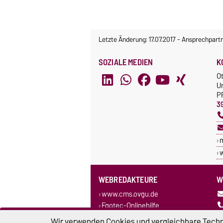
Letzte Änderung: 17.07.2017
-
Ansprechpart
SOZIALE MEDIEN
K
O
U
P
3
w
WEBREDAKTEURE
W
www.cms.ovgu.de
Egotec-Onlinehilfe
Wir verwenden Cookies und vergleichbare Techno