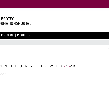
 EGOTEC
ORMATIONSPORTAL
DESIGN
MODULE
M
N
O
P
Q
R
S
T
U
V
W
X
Y
Z
Alle
nden