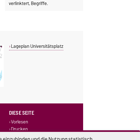
verlinktert, Begriffe.
Lageplan Universitätsplatz
DIESE SEITE
Vorlesen
Drucken
Permalink
e einzubinden und die Nutzung statistisch