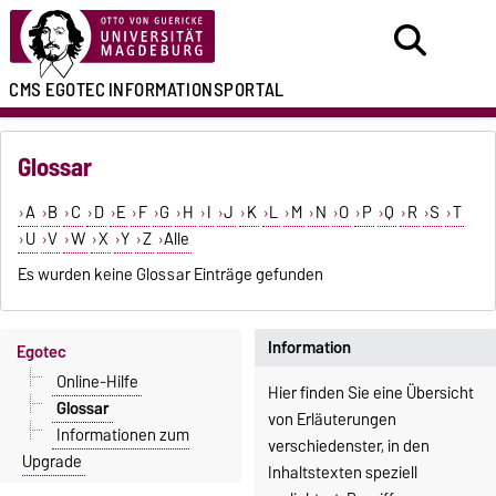
CMS EGOTEC
INFORMATIONSPORTAL
Glossar
A
B
C
D
E
F
G
H
I
J
K
L
M
N
O
P
Q
R
S
T
U
V
W
X
Y
Z
Alle
Es wurden keine Glossar Einträge gefunden
Information
Egotec
Online-Hilfe
Hier finden Sie eine Übersicht
Glossar
von Erläuterungen
Informationen zum
verschiedenster, in den
Upgrade
Inhaltstexten speziell