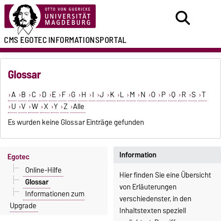
CMS EGOTEC
INFORMATIONSPORTAL
Glossar
A
B
C
D
E
F
G
H
I
J
K
L
M
N
O
P
Q
R
S
T
U
V
W
X
Y
Z
Alle
Es wurden keine Glossar Einträge gefunden
Information
Egotec
Online-Hilfe
Hier finden Sie eine Übersicht
Glossar
von Erläuterungen
Informationen zum
verschiedenster, in den
Upgrade
Inhaltstexten speziell